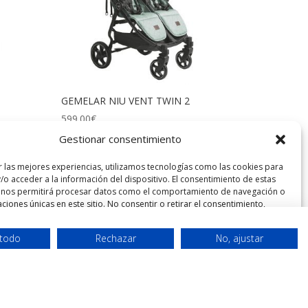
GEMELAR NIU VENT TWIN 2
599.00
€
Gestionar consentimiento
r las mejores experiencias, utilizamos tecnologías como las cookies para
/o acceder a la información del dispositivo. El consentimiento de estas
 nos permitirá procesar datos como el comportamiento de navegación o
caciones únicas en este sitio. No consentir o retirar el consentimiento,
GRIS
r negativamente a ciertas características y funciones.
 todo
Rechazar
No, ajustar
ceptar
Denegar
Ver preferencias
Declaración de privacidad
Impressum
Cerrar el banner de cookie
Rechazar
Ajustes