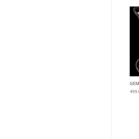
GEM
499.