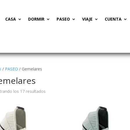
CASA
DORMIR
PASEO
VIAJE
CUENTA
o
/
PASEO
/ Gemelares
emelares
Ordenado
rando los 17 resultados
por
precio:
bajo
a
alto