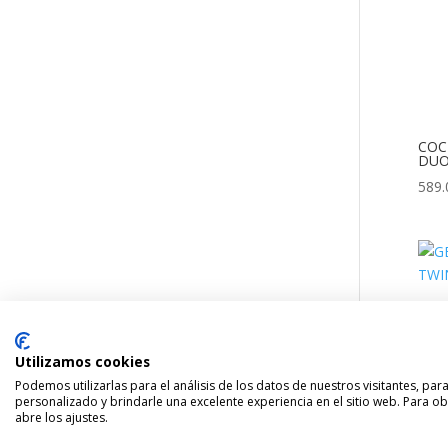
COC
DU
589.
GEM
TWI
599.
Utilizamos cookies
Podemos utilizarlas para el análisis de los datos de nuestros visitantes, pa
personalizado y brindarle una excelente experiencia en el sitio web. Para o
Utilizamos cookies para ofrecerte la mejo
abre los ajustes.
Puedes aprender más sobre qué cookies u