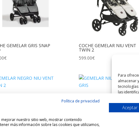
HE GEMELAR GRIS SNAP
COCHE GEMELAR NIU VENT
O
TWIN 2
00
€
599.00
€
Para ofrece
almacenar y
tecnologías
las identifi
ELAR NEGRO NIU VENT
GEMELAR NIU VENT TWIN 2 
puede afecta
N 2
Política de privacidad
599.00
€
Aceptar
00
€
A
ra mejorar nuestro sitio web, mostrar contenido
btener más información sobre las cookies que utilizamos,
r experiencia en nuestra web.
Aceptar
tilizamos o desactivarlas en los
ajustes
.