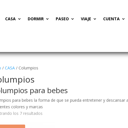
CASA
DORMIR
PASEO
VIAJE
CUENTA
o
/
CASA
/ Columpios
olumpios
lumpios para bebes
mpios para bebes la forma de que se pueda entretener y descansar a
rentes colores y marcas
Ordenado
rando los 7 resultados
por
precio: