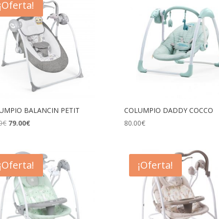
¡Oferta!
bajo
a
alto
UMPIO BALANCIN PETIT
COLUMPIO DADDY COCCO
El
El
0
€
79.00
€
80.00
€
precio
precio
original
actual
era:
es:
¡Oferta!
¡Oferta!
99.00€.
79.00€.