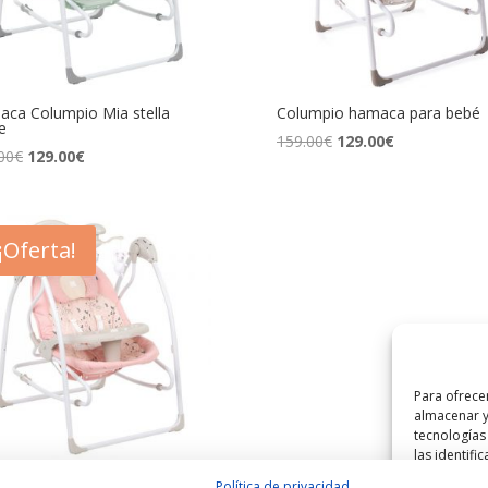
ca Columpio Mia stella
Columpio hamaca para bebé
e
El
El
159.00
€
129.00
€
El
El
00
€
129.00
€
precio
precio
precio
precio
original
actual
original
actual
era:
es:
era:
es:
159.00€.
129.00€.
¡Oferta!
159.00€.
129.00€.
Para ofrece
almacenar y
tecnologías
las identifi
puede afecta
umpio MIA STELLA
Política de privacidad