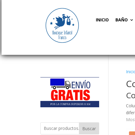
INICIO
BAÑO
Inici
C
Co
Colu
dife
Most
Buscar