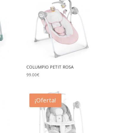
COLUMPIO PETIT ROSA
99.00
€
¡Oferta!