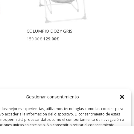
COLUMPIO DOZY GRIS
El
El
159.00
€
129.00
€
precio
precio
original
actual
era:
es:
159.00€.
129.00€.
Gestionar consentimiento
r las mejores experiencias, utilizamos tecnologías como las cookies para
/o acceder a la información del dispositivo. El consentimiento de estas
 nos permitirá procesar datos como el comportamiento de navegación o
caciones únicas en este sitio. No consentir o retirar el consentimiento,
r negativamente a ciertas características y funciones.