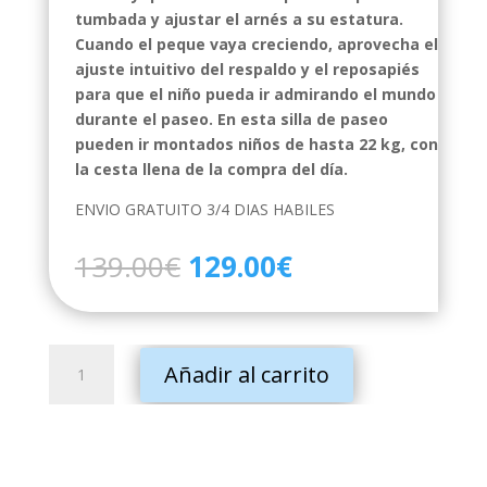
tumbada y ajustar el arnés a su estatura.
Cuando el peque vaya creciendo, aprovecha el
ajuste intuitivo del respaldo y el reposapiés
para que el niño pueda ir admirando el mundo
durante el paseo. En esta silla de paseo
pueden ir montados niños de hasta 22 kg, con
la cesta llena de la compra del día.
ENVIO GRATUITO 3/4 DIAS HABILES
El
El
139.00
€
129.00
€
precio
precio
original
actual
era:
es:
SILLA
139.00€.
129.00€.
Añadir al carrito
PASEO
TRIG
3
NEGRO
cantidad