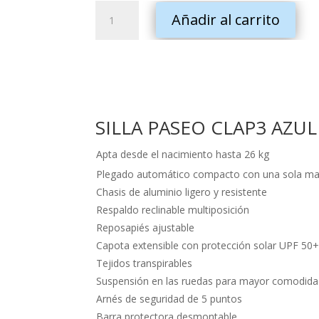
SILLA
Añadir al carrito
PASEO
CLAP3
AZUL
cantidad
SILLA PASEO CLAP3 AZUL
Apta desde el nacimiento hasta 26 kg
Plegado automático compacto con una sola m
Chasis de aluminio ligero y resistente
Respaldo reclinable multiposición
Reposapiés ajustable
Capota extensible con protección solar UPF 50
Tejidos transpirables
Suspensión en las ruedas para mayor comodid
Arnés de seguridad de 5 puntos
Barra protectora desmontable