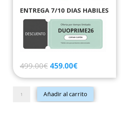
ENTREGA 7/10 DIAS HABILES
El
El
499.00
€
459.00
€
precio
precio
original
actual
era:
es:
Cochecito
499.00€.
459.00€.
Añadir al carrito
multifuncional
2
en
1
Prime