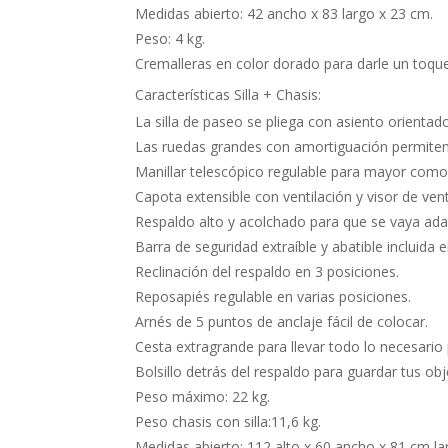
Medidas abierto: 42 ancho x 83 largo x 23 cm.
Peso: 4 kg.
Cremalleras en color dorado para darle un toque 
Características Silla + Chasis:
La silla de paseo se pliega con asiento orienta
Las ruedas grandes con amortiguación permiten s
Manillar telescópico regulable para mayor como
Capota extensible con ventilación y visor de ven
Respaldo alto y acolchado para que se vaya adap
Barra de seguridad extraíble y abatible incluida e
Reclinación del respaldo en 3 posiciones.
Reposapiés regulable en varias posiciones.
Arnés de 5 puntos de anclaje fácil de colocar.
Cesta extragrande para llevar todo lo necesario 
Bolsillo detrás del respaldo para guardar tus ob
Peso máximo: 22 kg.
Peso chasis con silla:11,6 kg.
Medidas abierto: 112 alto x 60 ancho x 81 cm la