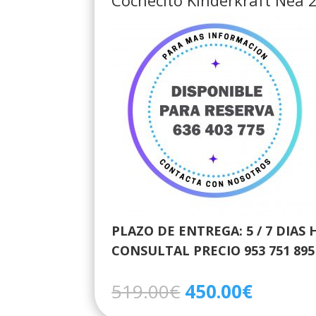
PLAZO DE ENTREGA: 5 / 7 DIAS 
CONSULTAL PRECIO 953 751 895 –
El
El
519.00
€
450.00
€
precio
precio