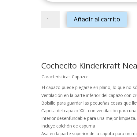
original
actual
era:
es:
Cochecito
519.00€.
450.00
Añadir al carrito
Kinderkraft
Nea
2
En
1
Beige
Cochecito Kinderkraft Nea
cantidad
Características Capazo:
El capazo puede plegarse en plano, lo que no s
Ventilación en la parte inferior del capazo con c
Bolsillo para guardar las pequeñas cosas que lle
Capota del capazo XXL con ventilación para una 
Interior desenfundable para una mejor limpieza.
Incluye colchón de espuma
Asa en la parte superior de la capota para un me