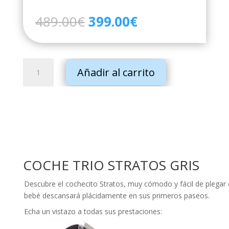
El
El
489.00
€
399.00
€
precio
precio
original
actual
era:
es:
COCHE
489.00€.
399.00€.
Añadir al carrito
TRIO
STRATOS
GRIS
cantidad
COCHE TRIO STRATOS GRIS
Descubre el cochecito Stratos, muy cómodo y fácil de plegar
bebé descansará plácidamente en sus primeros paseos.
Echa un vistazo a todas sus prestaciones: